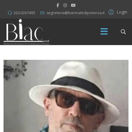
Login
320.0267493
segreteria@biennaledipotenza.it