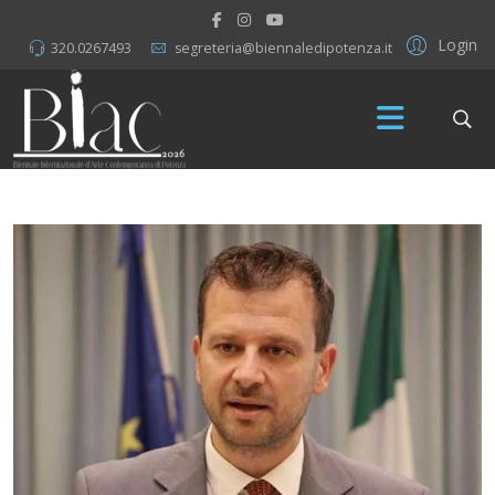
Login
320.0267493
segreteria@biennaledipotenza.it